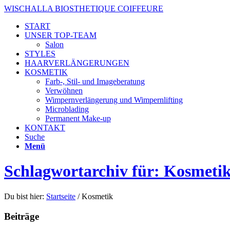
WISCHALLA BIOSTHETIQUE COIFFEURE
START
UNSER TOP-TEAM
Salon
STYLES
HAARVERLÄNGERUNGEN
KOSMETIK
Farb-, Stil- und Imageberatung
Verwöhnen
Wimpernverlängerung und Wimpernlifting
Microblading
Permanent Make-up
KONTAKT
Suche
Menü
Schlagwortarchiv für: Kosmeti
Du bist hier:
Startseite
/
Kosmetik
Beiträge