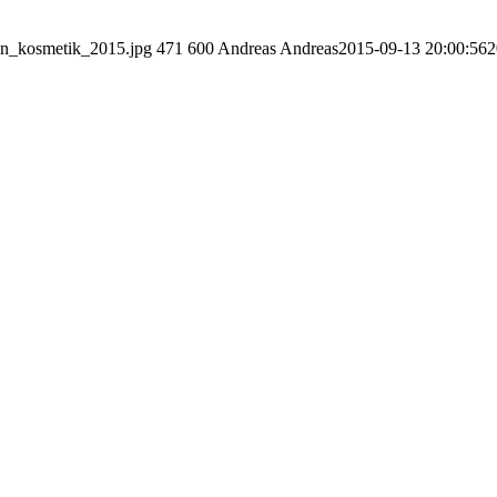
rin_kosmetik_2015.jpg
471
600
Andreas
Andreas
2015-09-13 20:00:56
2