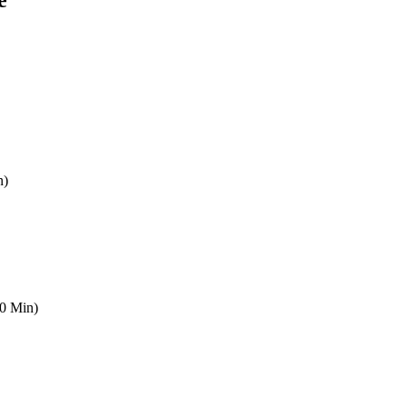
e
n)
50 Min)