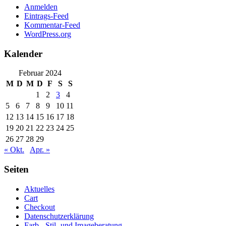
Anmelden
Eintrags-Feed
Kommentar-Feed
WordPress.org
Kalender
Februar 2024
M
D
M
D
F
S
S
1
2
3
4
5
6
7
8
9
10
11
12
13
14
15
16
17
18
19
20
21
22
23
24
25
26
27
28
29
« Okt.
Apr. »
Seiten
Aktuelles
Cart
Checkout
Datenschutzerklärung
Farb-, Stil- und Imageberatung