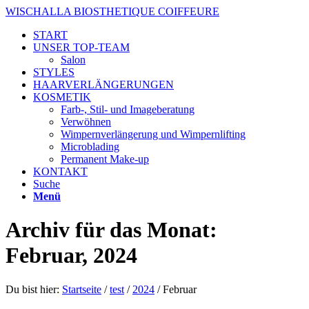
WISCHALLA BIOSTHETIQUE COIFFEURE
START
UNSER TOP-TEAM
Salon
STYLES
HAARVERLÄNGERUNGEN
KOSMETIK
Farb-, Stil- und Imageberatung
Verwöhnen
Wimpernverlängerung und Wimpernlifting
Microblading
Permanent Make-up
KONTAKT
Suche
Menü
Archiv für das Monat:
Februar, 2024
Du bist hier:
Startseite
/
test
/
2024
/
Februar