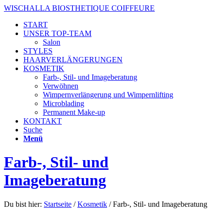
WISCHALLA BIOSTHETIQUE COIFFEURE
START
UNSER TOP-TEAM
Salon
STYLES
HAARVERLÄNGERUNGEN
KOSMETIK
Farb-, Stil- und Imageberatung
Verwöhnen
Wimpernverlängerung und Wimpernlifting
Microblading
Permanent Make-up
KONTAKT
Suche
Menü
Farb-, Stil- und
Imageberatung
Du bist hier:
Startseite
/
Kosmetik
/
Farb-, Stil- und Imageberatung