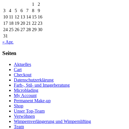
1
2
3
4
5
6
7
8
9
10
11
12
13
14
15
16
17
18
19
20
21
22
23
24
25
26
27
28
29
30
31
« Apr.
Seiten
Aktuelles
Cart
Checkout
Datenschutzerklärung
Farb-, Stil- und Imageberatung
Microblading
My Account
Permanent Make-up
Shop
Unser Top-Team
Verwöhnen
Wimpernverlängerung und Wimpernlifting
Team