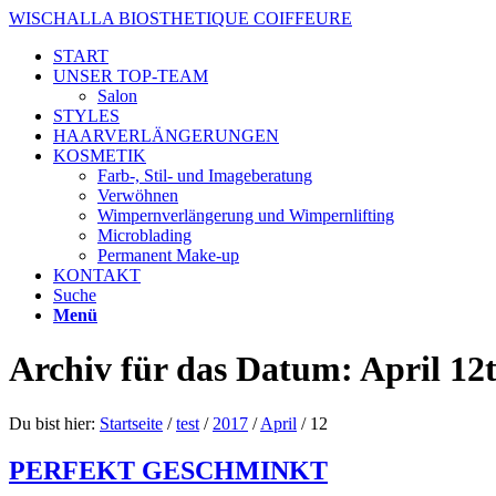
WISCHALLA BIOSTHETIQUE COIFFEURE
START
UNSER TOP-TEAM
Salon
STYLES
HAARVERLÄNGERUNGEN
KOSMETIK
Farb-, Stil- und Imageberatung
Verwöhnen
Wimpernverlängerung und Wimpernlifting
Microblading
Permanent Make-up
KONTAKT
Suche
Menü
Archiv für das Datum: April 12t
Du bist hier:
Startseite
/
test
/
2017
/
April
/
12
PERFEKT GESCHMINKT