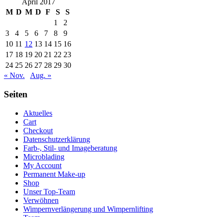
April 2017
M
D
M
D
F
S
S
1
2
3
4
5
6
7
8
9
10
11
12
13
14
15
16
17
18
19
20
21
22
23
24
25
26
27
28
29
30
« Nov.
Aug. »
Seiten
Aktuelles
Cart
Checkout
Datenschutzerklärung
Farb-, Stil- und Imageberatung
Microblading
My Account
Permanent Make-up
Shop
Unser Top-Team
Verwöhnen
Wimpernverlängerung und Wimpernlifting